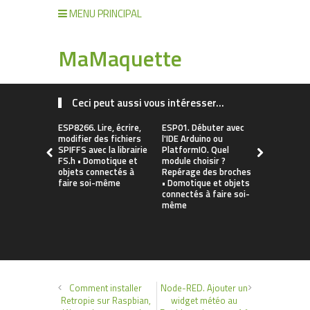
MENU PRINCIPAL
MaMaquette
Ceci peut aussi vous intéresser...
ESP8266. Lire, écrire,
ESP01. Débuter avec
Installer le
modifier des fichiers
l'IDE Arduino ou
CH340/CH3
SPIFFS avec la librairie
PlatformIO. Quel
macOS / W
FS.h • Domotique et
module choisir ?
(ESP8266, 
objets connectés à
Repérage des broches
WeMos d1 m
faire soi-même
• Domotique et objets
Fonctionne
connectés à faire soi-
Linux, Andr
même
Domotique 
connectés à
même
Comment installer
Node-RED. Ajouter un
Retropie sur Raspbian,
widget météo au