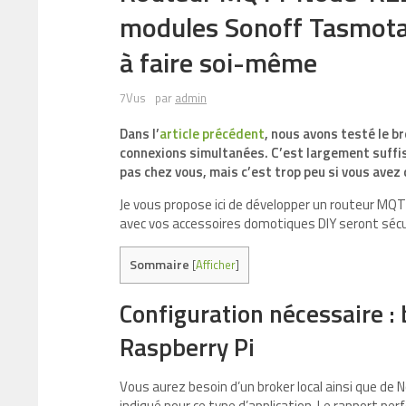
modules Sonoff Tasmota
à faire soi-même
7Vus
par
admin
Dans l’
article précédent
, nous avons testé le b
connexions simultanées. C’est largement suffi
pas chez vous, mais c’est trop peu si vous ave
Je vous propose ici de développer un routeur MQT
avec vos accessoires domotiques DIY seront séc
Sommaire
[
Afficher
]
Configuration nécessaire :
Raspberry Pi
Vous aurez besoin d’un broker local ainsi que de 
indiqué pour ce type d’application. Le rapport 