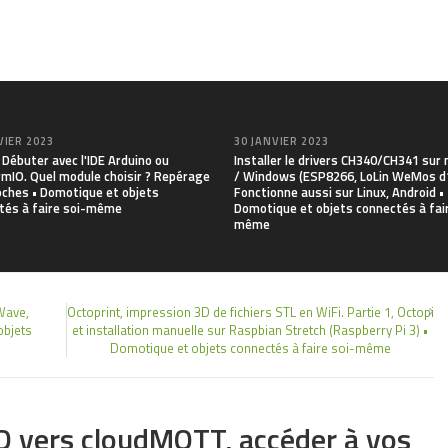
VIER 2023
30 JANVIER 2023
Débuter avec l'IDE Arduino ou
Installer le drivers CH340/CH341 su
rmIO. Quel module choisir ? Repérage
/ Windows (ESP8266, LoLin WeMos d1
oches • Domotique et objets
Fonctionne aussi sur Linux, Android •
tés à faire soi-même
Domotique et objets connectés à fair
même
Wave,
Octoprint, impression 3D de fichiers STL en WiFi. Partie 1, Octopi
objets
et installation manuelle sur Raspbian Stretch (Raspberry Pi 3) •
Domotique et objets connectés à faire soi-même
vers cloudMQTT, accéder à vos