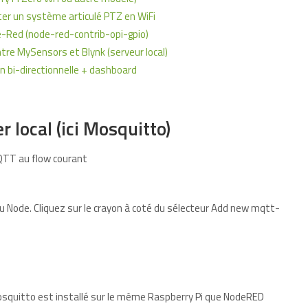
r un système articulé PTZ en WiFi
e-Red (node-red-contrib-opi-gpio)
tre MySensors et Blynk (serveur local)
bi-directionnelle + dashboard
 local (ici Mosquitto)
MQTT au flow courant
du Node. Cliquez sur le crayon à coté du sélecteur Add new mqtt-
 Mosquitto est installé sur le même Raspberry Pi que NodeRED