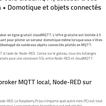
 • Domotique et objets connectés
roker en ligne gratuit cloudMQTT. L’offre gratuite est limitée à 5
sant pour piloter un serveur domotique même lorsque vous n’êtes
z développé de nombreux objets connectés pilotés en MQTT.
T à l’aide de Node-RED. Cerise sur le gateau, tous les échanges
urisés pour une connexion SSL entre Node-RED et cloudMQTT.
 broker MQTT local, Node-RED sur
Node-RED. Le Raspberry Pi (ou n’importe quel autre mini-PC) est tout
performance / consommation énergétique est imbattable.