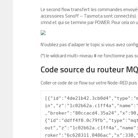
Le second flow transfert les commandes envoyés 
accessoires Sonoff – Tasmota sont connectés). C
cmnd et qui se termine par POWER. Pour cela on uti
N’oubliez pas d’adaper le topic si vous avez conf
(*) le wildcard multi-niveau # ne fonctionne pas 
Code source du routeur 
Coller ce code de ce flow sur votre Node-RED puis
[{"id":"4de21b42.3cb0d4","type":"m
in","z":"1c02b62a.c1ff4a","name":
,"broker":"80ccacd4.35a24","x":90
{"id":"ddff4f0.0c79fb","type":"mqt
out","z":"1c02b62a.c1ff4a","name"
roker":"6c628311.0486ac","x":330,