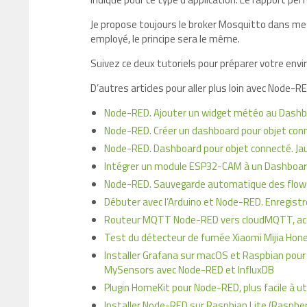
Je propose toujours le broker Mosquitto dans mes
employé, le principe sera le même.
Suivez ce deux tutoriels pour préparer votre env
D’autres articles pour aller plus loin avec Node-R
Node-RED. Ajouter un widget météo au Dash
Node-RED. Créer un dashboard pour objet connect
Node-RED. Dashboard pour objet connecté. Jau
Intégrer un module ESP32-CAM à un Dashboar
Node-RED. Sauvegarde automatique des flows p
Débuter avec l’Arduino et Node-RED. Enregistr
Routeur MQTT Node-RED vers cloudMQTT, ac
Test du détecteur de fumée Xiaomi Mijia Hone
Installer Grafana sur macOS et Raspbian pour
MySensors avec Node-RED et InfluxDB
Plugin HomeKit pour Node-RED, plus facile à u
Installer Node-RED sur Raspbian Lite (Raspbe