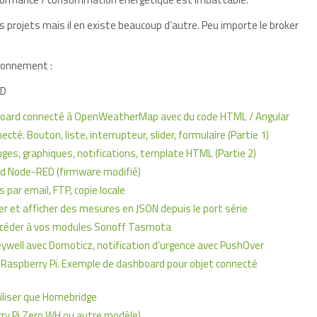
 projets mais il en existe beaucoup d’autre. Peu importe le broker
ironnement :
ED
board connecté à OpenWeatherMap avec du code HTML / Angular
é. Bouton, liste, interrupteur, slider, formulaire (Partie 1)
ges, graphiques, notifications, template HTML (Partie 2)
d Node-RED (firmware modifié)
ar email, FTP, copie locale
er et afficher des mesures en JSON depuis le port série
céder à vos modules Sonoff Tasmota
ywell avec Domoticz, notification d’urgence avec PushOver
 Raspberry Pi. Exemple de dashboard pour objet connecté
tiliser que Homebridge
rry Pi Zero WH ou autre modèle)