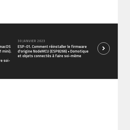
30 JANVIER 2023
30 JANVIER 2023
r macOS
ESP-01. Comment réinstaller le firmware
Commandes Linux ut
 mini).
d'origine NodeMCU (ESP8266) • Domotique
et le Terminal Rasp
et objets connectés à faire soi-même
installer, mettre à 
e soi-
objets connectés à