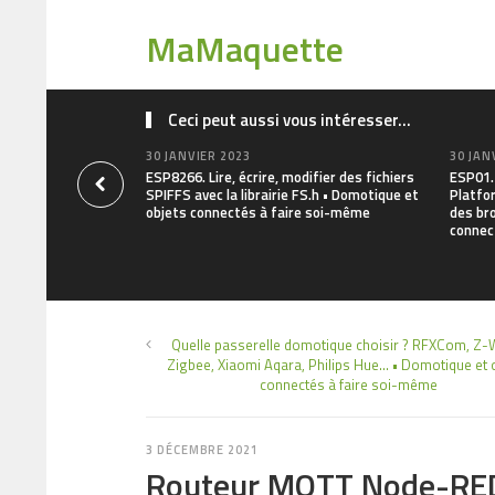
MaMaquette
Ceci peut aussi vous intéresser...
30 JANVIER 2023
30 JAN
ESP8266. Lire, écrire, modifier des fichiers
ESP01. 
SPIFFS avec la librairie FS.h • Domotique et
Platfo
objets connectés à faire soi-même
des br
connec
Quelle passerelle domotique choisir ? RFXCom, Z-
Zigbee, Xiaomi Aqara, Philips Hue… • Domotique et 
connectés à faire soi-même
3 DÉCEMBRE 2021
Routeur MQTT Node-RED 