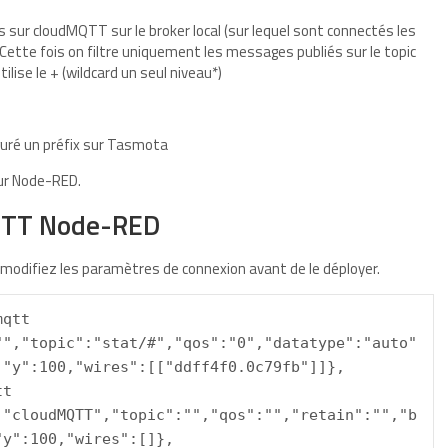
sur cloudMQTT sur le broker local (sur lequel sont connectés les
ette fois on filtre uniquement les messages publiés sur le topic
lise le + (wildcard un seul niveau*)
iguré un préfix sur Tasmota
sur Node-RED.
MQTT Node-RED
 modifiez les paramètres de connexion avant de le déployer.
qtt 
"","topic":"stat/#","qos":"0","datatype":"auto"
,"y":100,"wires":[["ddff4f0.0c79fb"]]},
t 
:"cloudMQTT","topic":"","qos":"","retain":"","b
"y":100,"wires":[]},