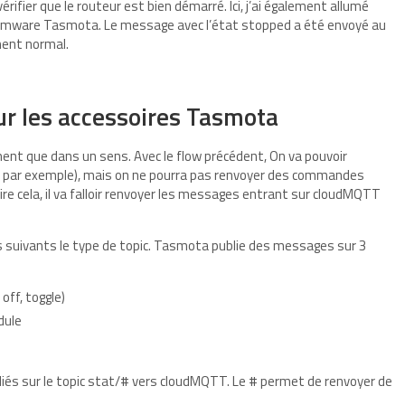
ifier que le routeur est bien démarré. Ici, j’ai également allumé
irmware Tasmota. Le message avec l’état stopped a été envoyé au
ment normal.
ur les accessoires Tasmota
nt que dans un sens. Avec le flow précédent, On va pouvoir
my par exemple), mais on ne pourra pas renvoyer des commandes
ire cela, il va falloir renvoyer les messages entrant sur cloudMQTT
es suivants le type de topic. Tasmota publie des messages sur 3
ff, toggle)
dule
iés sur le topic stat/# vers cloudMQTT. Le # permet de renvoyer de