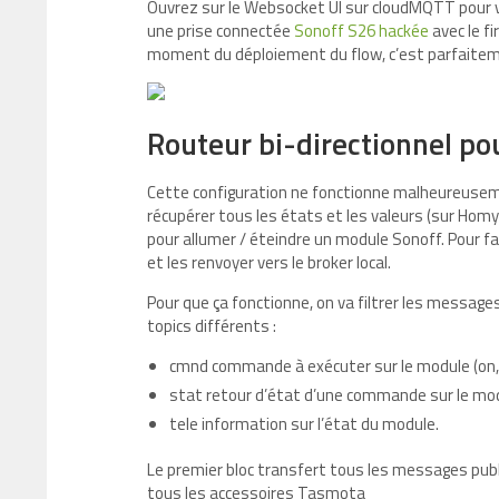
Ouvrez sur le Websocket UI sur cloudMQTT pour vér
une prise connectée
Sonoff S26 hackée
avec le f
moment du déploiement du flow, c’est parfaite
Routeur bi-directionnel po
Cette configuration ne fonctionne malheureuseme
récupérer tous les états et les valeurs (sur Ho
pour allumer / éteindre un module Sonoff. Pour fa
et les renvoyer vers le broker local.
Pour que ça fonctionne, on va filtrer les messag
topics différents :
cmnd commande à exécuter sur le module (on, o
stat retour d’état d’une commande sur le mo
tele information sur l’état du module.
Le premier bloc transfert tous les messages publ
tous les accessoires Tasmota