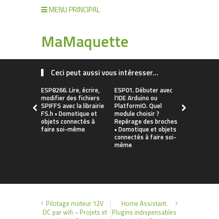
MENU PRINCIPAL
MaMaquette
Ceci peut aussi vous intéresser...
ESP8266. Lire, écrire,
ESP01. Débuter avec
Installer le
modifier des fichiers
l'IDE Arduino ou
CH340/CH3
SPIFFS avec la librairie
PlatformIO. Quel
macOS / W
FS.h • Domotique et
module choisir ?
(ESP8266, 
objets connectés à
Repérage des broches
WeMos d1 m
faire soi-même
• Domotique et objets
Fonctionne
connectés à faire soi-
Linux, Andr
même
Domotique 
connectés à
même
Pilotage moteur 12V
Home Assistant.
DC par wifi – Projets et
Plugins indispensables