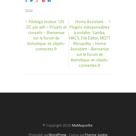
tous
Pilotage moteur 12V
Home Assistant.
DC par wifi – Projets et
Plugins indispensables
conseils – Bienvenue
à installer. Samba,
sur le forum de
HACS, File Editor, MQTT
domotique-et-objets-
Mosquitto – Home
connectes.fr
Assistant – Bienvenue
sur le forum de
domotique-et-objets-
connectes.fr
© Copyright 2026
MaMaquette
.
Propulsé par
WordPress
· Conçu par
Theme Junkie