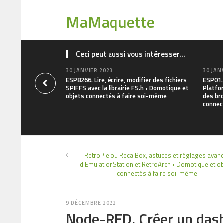
MaMaquette
Ceci peut aussi vous intéresser...
30 JANVIER 2023
30 JAN
ESP8266. Lire, écrire, modifier des fichiers
ESP01. 
SPIFFS avec la librairie FS.h • Domotique et
Platfo
objets connectés à faire soi-même
des br
connec
RetroPie ou RecalBox, astuces et réglages avan
d'EmulationStation et RetroArch • Domotique et ob
connectés à faire soi-même
9 DÉCEMBRE 2022
Node-RED. Créer un dash