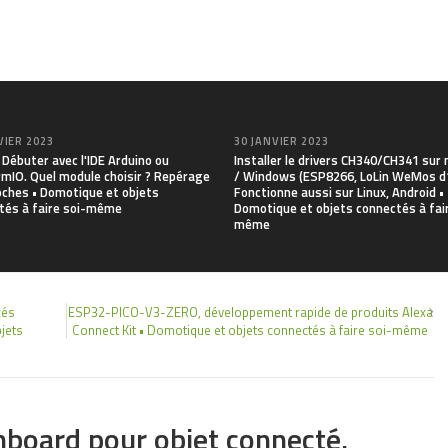
VIER 2023
30 JANVIER 2023
Débuter avec l'IDE Arduino ou
Installer le drivers CH340/CH341 su
rmIO. Quel module choisir ? Repérage
/ Windows (ESP8266, LoLin WeMos d1
oches • Domotique et objets
Fonctionne aussi sur Linux, Android •
tés à faire soi-même
Domotique et objets connectés à fair
même
cés
ESP32-PICO-V3-ZERO, développement rapide de produits Alexa
jets
Connect Kit • Domotique et objets connectés à faire soi-même
board pour objet connecté.