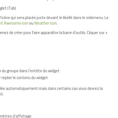
glet (Tab)
l’icône qui sera placée juste devant le libellé dans le sidemenu. Le
nt Awesome icon
ou
Weather icon
.
venez de créer pour faire apparaître la barre d’outils. Cliquer sur +
m du groupe dans l’entête du widget
 replier le contenu du widget
réglée automatiquement mais dans certains cas vous devrez la
r).
amètres d’affichage