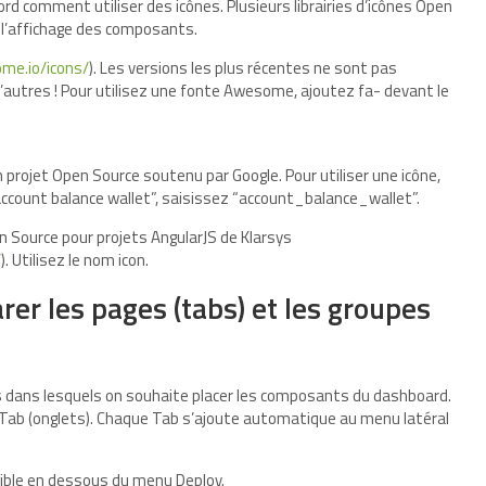
ord comment utiliser des icônes. Plusieurs librairies d’icônes Open
 l’affichage des composants.
me.io/icons/
). Les versions les plus récentes ne sont pas
d’autres ! Pour utilisez une fonte Awesome, ajoutez fa- devant le
n projet Open Source soutenu par Google. Pour utiliser une icône,
ccount balance wallet”, saisissez “account_balance_wallet”.
pen Source pour projets AngularJS de Klarsys
/
). Utilisez le nom icon.
rer les pages (tabs) et les groupes
es dans lesquels on souhaite placer les composants du dashboard.
Tab (onglets). Chaque Tab s’ajoute automatique au menu latéral
ible en dessous du menu Deploy.