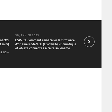
30 JANVIER 2023
30 JANVIER 2023
r macOS
ESP-01. Comment réinstaller le firmware
Commandes Linux ut
 mini).
d'origine NodeMCU (ESP8266) • Domotique
et le Terminal Rasp
et objets connectés à faire soi-même
installer, mettre à 
e soi-
objets connectés à