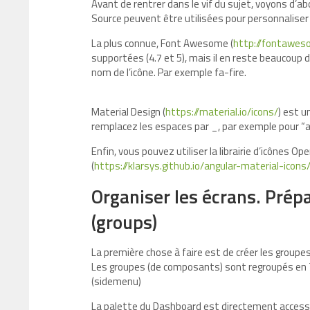
Avant de rentrer dans le vif du sujet, voyons d’ab
Source peuvent être utilisées pour personnaliser
La plus connue, Font Awesome (
http://fontaweso
supportées (4.7 et 5), mais il en reste beaucoup 
nom de l’icône. Par exemple fa-fire.
Material Design (
https://material.io/icons/
) est u
remplacez les espaces par _, par exemple pour “a
Enfin, vous pouvez utiliser la librairie d’icônes O
(
https://klarsys.github.io/angular-material-icons
Organiser les écrans. Prépa
(groups)
La première chose à faire est de créer les group
Les groupes (de composants) sont regroupés en 
(sidemenu)
La palette du Dashboard est directement access