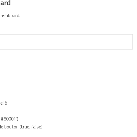
oard
 Dashboard.
ellé
e #8000ff)
le bouton (true, false)