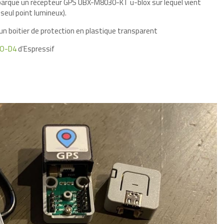
barque un récepteur GPS UBX-M8030-KT u-blox sur lequel vient
 seul point lumineux).
n boitier de protection en plastique transparent
CO-D4
d’Espressif