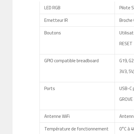
LED RGB
Pilote 
Emetteur IR
Broche
Boutons
Utilisa
RESET
GPIO compatible breadboard
G19, G2
3V3, 5V
Ports
USB-C 
GROVE (
Antenne WiFi
Antenn
Température de fonctionnement
0°C à 4