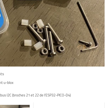
nts
nt u-blox
 bus I2C (broches 21 et 22 de l’ESP32-PICO-D4)