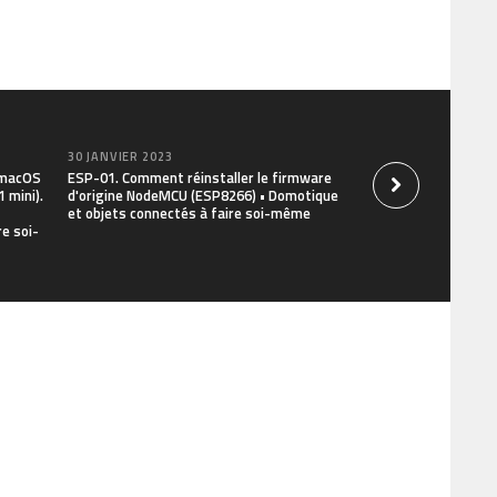
30 JANVIER 2023
30 JANVIER 2023
r macOS
ESP-01. Comment réinstaller le firmware
Commandes Linux ut
 mini).
d'origine NodeMCU (ESP8266) • Domotique
et le Terminal Rasp
et objets connectés à faire soi-même
installer, mettre à 
e soi-
objets connectés à