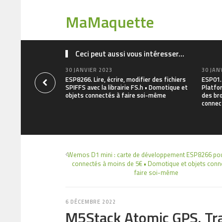
MaMaquette
Ceci peut aussi vous intéresser...
30 JANVIER 2023
30 JAN
ESP8266. Lire, écrire, modifier des fichiers
ESP01. 
SPIFFS avec la librairie FS.h • Domotique et
Platfo
objets connectés à faire soi-même
des br
connec
Wemos D1 mini : carte de développement ESP8266 pou
connectés à moins de 5€ • Domotique et objets conn
faire soi-même
6 DÉCEMBRE 2022
M5Stack Atomic GPS. Tr