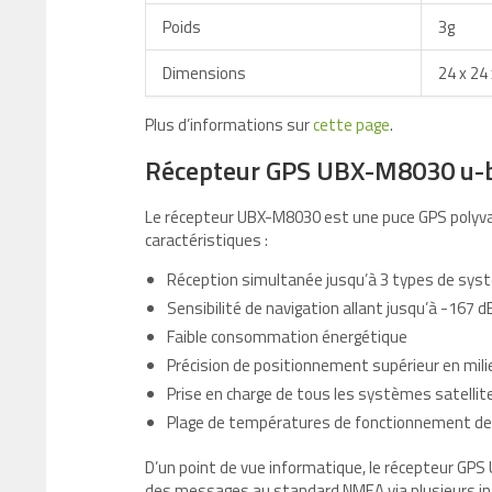
Poids
3g
Dimensions
24 x 24
Plus d’informations sur
cette page
.
Récepteur GPS UBX-M8030 u-bl
Le récepteur UBX-M8030 est une puce GPS polyvale
caractéristiques :
Réception simultanée jusqu’à 3 types de sys
Sensibilité de navigation allant jusqu’à -167 
Faible consommation énergétique
Précision de positionnement supérieur en mili
Prise en charge de tous les systèmes satellit
Plage de températures de fonctionnement de 
D’un point de vue informatique, le récepteur GPS
des messages au standard NMEA via plusieurs inte