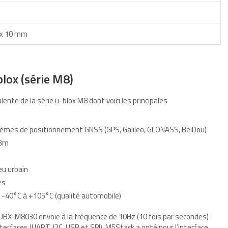
 x 10 mm
ox (série M8)
nte de la série u-blox M8 dont voici les principales
tèmes de positionnement GNSS (GPS, Galileo, GLONASS, BeiDou)
dBm
eu urbain
es
-40°C à +105°C (qualité automobile)
 UBX-M8030 envoie à la fréquence de 10Hz (10 fois par secondes)
rfaces (UART, I2C, USB et SPI). M5Stack a opté pour l’interface