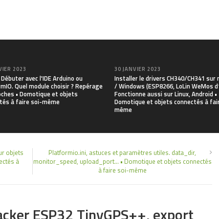
VIER 2023
30 JANVIER 2023
Débuter avec l'IDE Arduino ou
Installer le drivers CH340/CH341 su
rmIO. Quel module choisir ? Repérage
/ Windows (ESP8266, LoLin WeMos d1
oches • Domotique et objets
Fonctionne aussi sur Linux, Android •
tés à faire soi-même
Domotique et objets connectés à fair
même
r objets
Platformio.ini, astuces et paramètres utiles. data_dir,
ectés à
monitor_speed, upload_port… • Domotique et objets connectés
à faire soi-même
acker ESP32 TinyGPS++, export