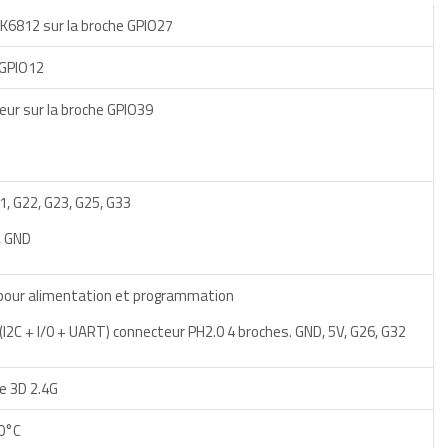
SK6812 sur la broche GPIO27
 GPIO12
teur sur la broche GPIO39
1, G22, G23, G25, G33
, GND
pour alimentation et programmation
I2C + I/0 + UART) connecteur PH2.0 4 broches. GND, 5V, G26, G32
e 3D 2.4G
0°C