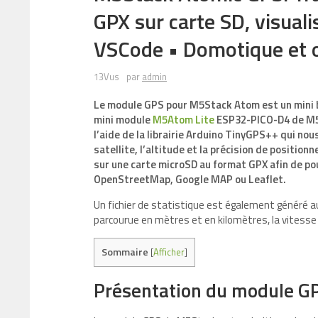
GPX sur carte SD, visual
VSCode • Domotique et o
13Vus
par
admin
Le module GPS pour M5Stack Atom est un mini 
mini module
M5Atom Lite
ESP32-PICO-D4 de M5St
l’aide de la librairie Arduino TinyGPS++ qui nou
satellite, l’altitude et la précision de positi
sur une carte microSD au format GPX afin de pouv
OpenStreetMap, Google MAP ou Leaflet.
Un fichier de statistique est également généré 
parcourue en mètres et en kilomètres, la vitess
Sommaire
[
Afficher
]
Présentation du module G