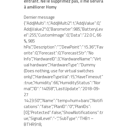
entrant. Ne le supprimez pas, il me servira
à améliorer Homy
Dernier message
{“AddjMulti”:1,”AddjMulti2″:1,”AddjValue”:0,”
AddjValue2″:0,”Barometer”:985,”BatteryLev
el”:255,”CustomImage”:0,”Data”:”22.0 C, 66
%, 985
hPa”,”Description”:””,”DewPoint”:”15.36″,”Fav
orite”:0,”Forecast”:0,”ForecastStr”:”No
Info”,”HardwareID”:3,”HardwareName”:”Virt
ual hardware”,”HardwareType”:”Dummy
(Does nothing, use for virtual switches
only)”,”HardwareTypeVal”:15,”HaveTimeout”
:true,”Humidity”:66,”HumidityStatus”:”Nor
mal”,”ID”:”14058″,”LastUpdate”:”2018-09-
27
14:23:50″,”Name”:”temp+hum+baro”,”Notifi
cations”:”false”,”PlanID”:”0″,”PlanIDs”:
[0],”Protected”:false,”ShowNotifications”:tr
ue,”SignalLevel”:”-“,”SubType”:”THB1 –
BTHR918,