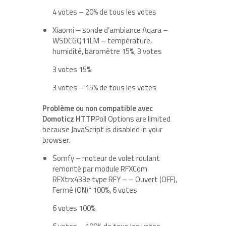
4 votes – 20% de tous les votes
Xiaomi – sonde d’ambiance Aqara –
WSDCGQ11LM – température,
humidité, baromètre 15%, 3 votes
3 votes 15%
3 votes – 15% de tous les votes
Problème ou non compatible avec
Domoticz HTTP
Poll Options are limited
because JavaScript is disabled in your
browser.
Somfy – moteur de volet roulant
remonté par module RFXCom
RFXtrx433e type RFY – – Ouvert (OFF),
Fermé (ON)
*
100%, 6 votes
6 votes 100%