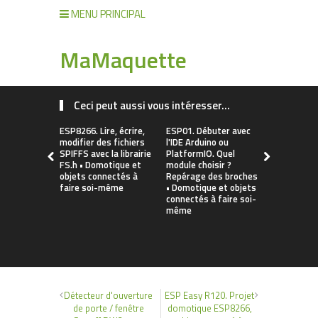
MENU PRINCIPAL
MaMaquette
Ceci peut aussi vous intéresser...
ESP8266. Lire, écrire,
ESP01. Débuter avec
Installer le
modifier des fichiers
l'IDE Arduino ou
CH340/CH3
SPIFFS avec la librairie
PlatformIO. Quel
macOS / W
FS.h • Domotique et
module choisir ?
(ESP8266, 
objets connectés à
Repérage des broches
WeMos d1 m
faire soi-même
• Domotique et objets
Fonctionne
connectés à faire soi-
Linux, Andr
même
Domotique 
connectés à
même
Détecteur d'ouverture
ESP Easy R120. Projet
de porte / fenêtre
domotique ESP8266,