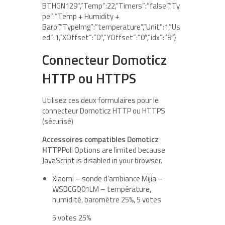
BTHGN129″,”Temp”:22,”Timers”:”false”,”Ty
pe”:”Temp + Humidity +
Baro”,”TypeImg”:”temperature”,”Unit”:1,”Us
ed”:1,”XOffset”:”0″,”YOffset”:”0″,”idx”:”8″}
Connecteur Domoticz
HTTP ou HTTPS
Utilisez ces deux formulaires pour le
connecteur Domoticz HTTP ou HTTPS
(sécurisé)
Accessoires compatibles Domoticz
HTTP
Poll Options are limited because
JavaScript is disabled in your browser.
Xiaomi – sonde d’ambiance Mijia –
WSDCGQ01LM – température,
humidité, baromètre 25%, 5 votes
5 votes 25%